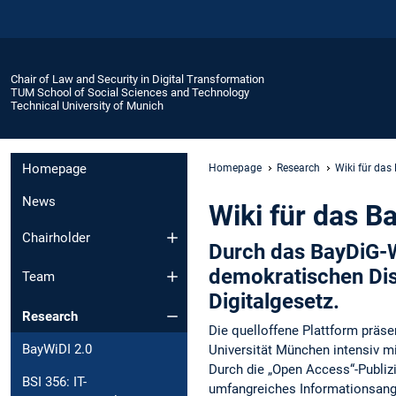
Chair of Law and Security in Digital Transformation
TUM School of Social Sciences and Technology
Technical University of Munich
Homepage
Homepage
Research
Wiki für das
News
Wiki für das B
Chairholder
Durch das BayDiG-Wi
demokratischen Di
Team
Digitalgesetz.
Research
Die quelloffene Plattform präse
BayWiDI 2.0
Universität München intensiv m
Durch die „Open Access“-Publizi
BSI 356: IT-
umfangreiches Informationsang