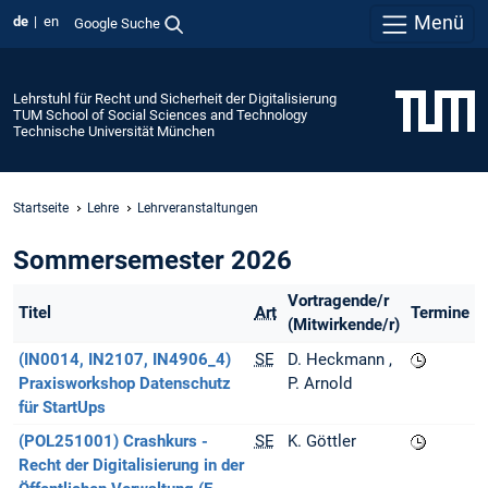
Menü
de
en
Google Suche
Lehrstuhl für Recht und Sicherheit der Digitalisierung
TUM School of Social Sciences and Technology
Technische Universität München
Startseite
Lehre
Lehrveranstaltungen
Sommersemester 2026
Vortragende/r
Titel
Art
Termine
(Mitwirkende/r)
(IN0014, IN2107, IN4906_4)
SE
D. Heckmann
Praxisworkshop Datenschutz
P. Arnold
für StartUps
(POL251001) Crashkurs -
SE
K. Göttler
Recht der Digitalisierung in der