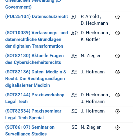
Öffentlichen Verwaltung (E-
Government)
(POL25104) Datenschutzrecht
VI
P. Arnold
D. Heckmann
(SOT10039) Verfassungs- und
VO
D. Heckmann
datenrechtliche Grundlagen
K. Göttler
der digitalen Transformation
(SOT82130) Aktuelle Fragen
SE
N. Ziegler
des Cybersicherheitsrechts
(SOT82136) Daten, Medizin &
SE
J. Hofmann
Recht: Die Rechtsgrundlagen
digitalisierter Medizin
(SOT82144) Praxisworkshop
SE
D. Heckmann
Legal Tech
J. Hofmann
(SOT82534) Praxisseminar
SE
J. Hofmann
Legal Tech Special
(SOT86107) Seminar on
SE
N. Ziegler
Surveillance Studies