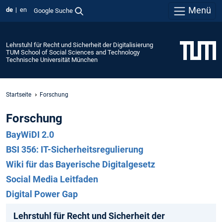
Menü
de
en
Google Suche
Lehrstuhl für Recht und Sicherheit der Digitalisierung
TUM School of Social Sciences and Technology
Technische Universität München
Startseite
Forschung
Forschung
BayWiDI 2.0
BSI 356: IT-Sicherheitsregulierung
Wiki für das Bayerische Digitalgesetz
Social Media Leitfaden
Digital Power Gap
Lehrstuhl für Recht und Sicherheit der