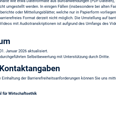
Inhalte wie etwa Dateiformate aus Büroanwendungen (PDF-Dateien), d
cht umgestellt werden. In einigen Fällen (insbesondere bei alten F
erichte oder Mitteilungsblätter, welche nur in Papierform vorliegen)
arrierefreies Format derzeit nicht möglich. Die Umstellung auf barrie
er Videos mit Audiotranskriptionen ist aufgrund des Umfangs des Vid
tum
01. Januar 2026 aktualisiert.
 durchgeführten Selbstbewertung mit Unterstützung durch Dritte.
 Kontaktangaben
 Einhaltung der Barrierefreiheitsanforderungen können Sie uns mitt
l für Wirtschaftsethik