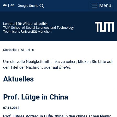
Menü
de
en
Google Suche
Lehrstuhl für Wirtschaftsethik
TUM School of Social Sciences and Technology
Technische Universität München
Startseite
Aktuelles
Um die volle Neuigkeit mit Links zu sehen, klicken Sie bitte auf
den Titel der Nachricht oder auf
[mehr]
.
Aktuelles
Prof. Lütge in China
07.11.2012
Prof. Lütges Vortrag in Qufu/China in den chinesischen News: