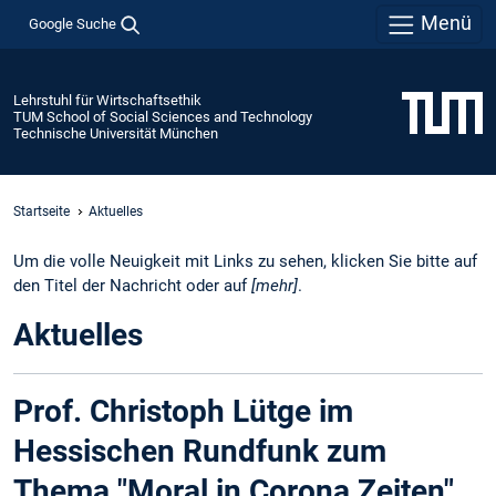
Menü
Google Suche
Lehrstuhl für Wirtschaftsethik
TUM School of Social Sciences and Technology
Technische Universität München
Startseite
Aktuelles
Um die volle Neuigkeit mit Links zu sehen, klicken Sie bitte auf
den Titel der Nachricht oder auf
[mehr]
.
Aktuelles
Prof. Christoph Lütge im
Hessischen Rundfunk zum
Thema "Moral in Corona Zeiten"