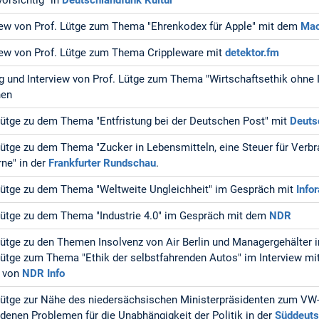
iew von Prof. Lütge zum Thema "Ehrenkodex für Apple" mit dem
Mac
iew von Prof. Lütge zum Thema Crippleware mit
detektor.fm
g und Interview von Prof. Lütge zum Thema "Wirtschaftsethik ohne 
en
Lütge zu dem Thema "Entfristung bei der Deutschen Post" mit
Deuts
Lütge zu dem Thema "Zucker in Lebensmitteln, eine Steuer für Verbr
ne" in der
Frankfurter Rundschau
.
Lütge zu dem Thema "Weltweite Ungleichheit" im Gespräch mit
Info
Lütge zu dem Thema "Industrie 4.0" im Gespräch mit dem
NDR
Lütge zu den Themen Insolvenz von Air Berlin und Managergehälter i
Lütge zum Thema "Ethik der selbstfahrenden Autos" im Interview 
" von
NDR Info
Lütge zur Nähe des niedersächsischen Ministerpräsidenten zum VW
denen Problemen für die Unabhängigkeit der Politik in der
Süddeuts