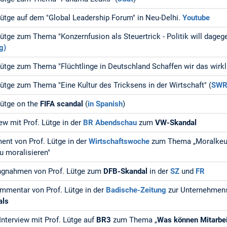
Lütge auf dem "Global Leadership Forum" in Neu-Delhi.
Youtube
Lütge zum Thema "Konzernfusion als Steuertrick - Politik will dageg
g)
Lütge zum Thema "Flüchtlinge in Deutschland Schaffen wir das wirkli
Lütge zum Thema "Eine Kultur des Tricksens in der Wirtschaft" (
SW
Lütge on the
FIFA scandal
(
in Spanish
)
iew mit Prof. Lütge in der
BR Abendschau
zum
VW-Skandal
ent von Prof. Lütge in der
Wirtschaftswoche
zum Thema „Moralkeul
zu moralisieren"
ungnahmen von Prof. Lütge zum
DFB-Skandal
in der
SZ
und
FR
mmentar von Prof. Lütge in der
Badische-Zeitung
zur Unternehmen
als
Interview mit Prof. Lütge auf
BR3
zum Thema „
Was können Mitarbei