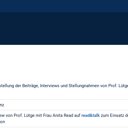
ellung der Beiträge, Interviews und Stellungnahmen von Prof. Lütge
nz
iew von Prof. Lütge mit Frau Anita Read auf
read&talk
zum Einsatz de
ion