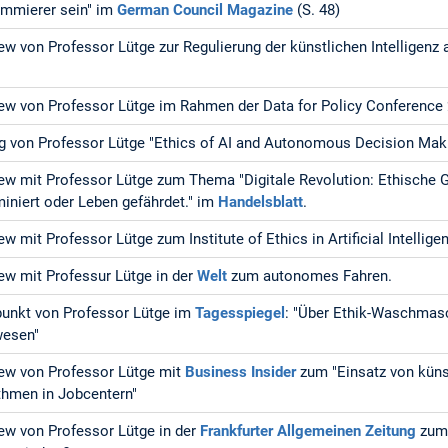
ammierer sein" im
German Council Magazine
(S. 48)
iew von Professor Lütge zur Regulierung der künstlichen Intelligenz
iew von Professor Lütge im Rahmen der Data for Policy Conference
g von Professor Lütge "Ethics of AI and Autonomous Decision Mak
iew mit Professor Lütge zum Thema "Digitale Revolution: Ethische 
miniert oder Leben gefährdet." im
Handelsblatt
.
iew mit Professor Lütge zum Institute of Ethics in Artificial Intelli
iew mit Professur Lütge in der
Welt
zum autonomes Fahren.
unkt von Professor Lütge im
Tagesspiegel
: "Über Ethik-Waschmas
wesen"
iew von Professor Lütge mit
Business Insider
zum "Einsatz von künst
thmen in Jobcentern"
iew von Professor Lütge in der
Frankfurter Allgemeinen Zeitung
zum 