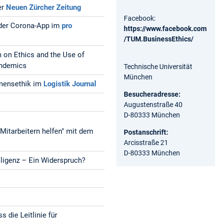
er
Neuen Zürcher Zeitung
Facebook:
g der Corona-App im
pro
https://www.facebook.com
/TUM.BusinessEthics/
 on Ethics and the Use of
Pandemics
Technische Universität
München
hmensethik im
Logistik Journal
Besucheradresse:
Augustenstraße 40
D-80333 München
Mitarbeitern helfen" mit dem
Postanschrift:
Arcisstraße 21
D-80333 München
ligenz – Ein Widerspruch?
 die Leitlinie für