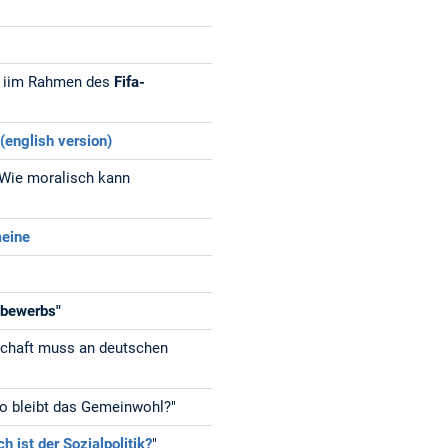
k iim Rahmen des
Fifa-
e
(english version)
Wie moralisch kann
meine
tbewerbs"
chaft muss an deutschen
 bleibt das Gemeinwohl?"
h ist der Sozialpolitik?
"