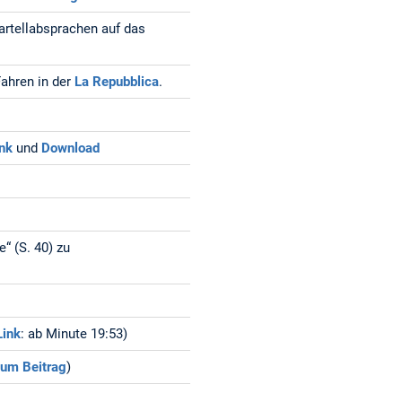
artellabsprachen auf das
Fahren in der
La Repubblica
.
ink
und
Download
“ (S. 40) zu
Link
: ab Minute 19:53)
zum Beitrag
)