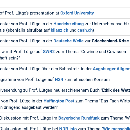
of Prof. Lütge’s presentation at
Oxford University
tar von Prof. Lütge in der
Handelszeitung
zur Unternehmensethi
al
s (ebenfalls abrufbar auf
bilanz.ch
und
cash.ch
)
tar von Prof. Lütge in der
Deutsche Welle
zur
Griechenland-Kris
iew mit Prof. Lütge auf
SWR2
zum Thema "Gewinne und Gewissen - 
haft sein?"
tar von Prof. Lütge über den Bahnstreik in der
Augsburger Allge
ngnahme von Prof. Lütge auf
N24
zum ethischen Konsum
Livesendung zu Prof. Lütges neu erschienenem Buch
"Ethik des Wet
l von Prof. Lütge in der
Huffington Post
zum Thema "Das Fach Wirts
n dringend ausgebaut werden"
Diskussion mit Prof. Lütge im
Bayerische Rundfunk
zum Thema "Wo
Diskussion mit Prof. Lütge bei
NDR Info
zum Thema "
Wie menschlic