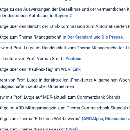
Lütge zu den Auswirkungen der Dieselkrise und der vermeintlichen K
der deutschen Autobauer in
Bayern 2
Lütge über den Bericht der Ethik-Kommission zum Automatisierten 
Lütge zum Thema "Managerboni" in
Der Standard
und
Die Presse
.
iew mit Prof. Lütge im Handelsblatt zum Thema Managergehälter.
L
 Lecture von Prof. Vernon Smith.
Youtube
Lütge über den "Kauf-nix-Tag" im WDR.
Link
ent von Prof. Lütge in der aktuellen „Frankfurter Allgemeinen Woche
ndsgeschäften deutscher Unternehmen
iew mit Prof. Lütge auf MDR-aktuell zum Commerzbank Skandal
 Lütge im ARD-Mittagsmagazin zum Thema Commerzbank-Skandal (
Lütge zum Thema "Ethik des Wettbewerbs" (
ARDAlpha
;
Diskussion 
Lütge zum Thema "Panama-Leaks" (
3Sat
)