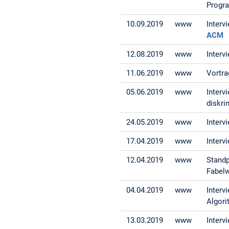
Progr
10.09.2019
www
Interv
ACM
12.08.2019
www
Interv
11.06.2019
www
Vortra
05.06.2019
www
Interv
diskri
24.05.2019
www
Interv
17.04.2019
www
Interv
12.04.2019
www
Standp
Fabel
04.04.2019
www
Interv
Algori
13.03.2019
www
Interv