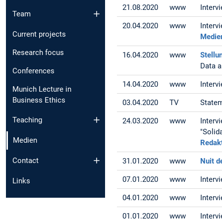
21.08.2020
www
Interv
Team
20.04.2020
www
Interv
Current projects
Medie
Research focus
16.04.2020
www
Stell
Data a
Conferences
14.04.2020
www
Interv
Munich Lecture in
Business Ethics
03.04.2020
TV
Statem
Teaching
24.03.2020
www
Interv
"Solid
Medien
Redak
Contact
31.01.2020
www
Nuit d
07.01.2020
www
Interv
Links
04.01.2020
www
Interv
01.01.2020
www
Interv