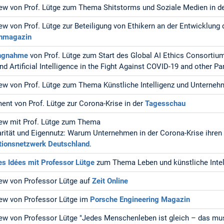
iew von Prof. Lütge zum Thema Shitstorms und Soziale Medien in d
iew von Prof. Lütge zur Beteiligung von Ethikern an der Entwicklun
nmagazin
ungnahme
von Prof. Lütge zum Start des Global AI Ethics Consortium
nd Artificial Intelligence in the Fight Against COVID-19 and other 
iew von Prof. Lütge zum Thema Künstliche Intelligenz und Unterne
ent von Prof. Lütge zur Corona-Krise in der
Tagesschau
iew mit Prof. Lütge zum Thema
arität und Eigennutz: Warum Unternehmen in der Corona-Krise ihren 
tionsnetzwerk Deutschland
.
es Idées mit Professor Lütge
zum Thema Leben und künstliche Intel
iew von Professor Lütge auf
Zeit Online
iew von Professor Lütge im
Porsche Engineering Magazin
iew von Professor Lütge "Jedes Menschenleben ist gleich – das muss