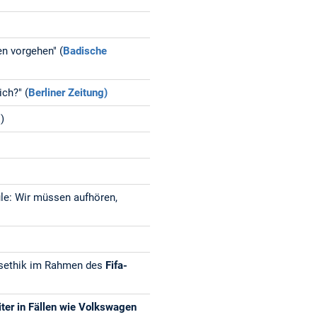
en vorgehen" (
Badische
ch?" (
Berliner Zeitung)
R
)
e: Wir müssen aufhören,
sethik im Rahmen des
Fifa-
ter in Fällen wie Volkswagen