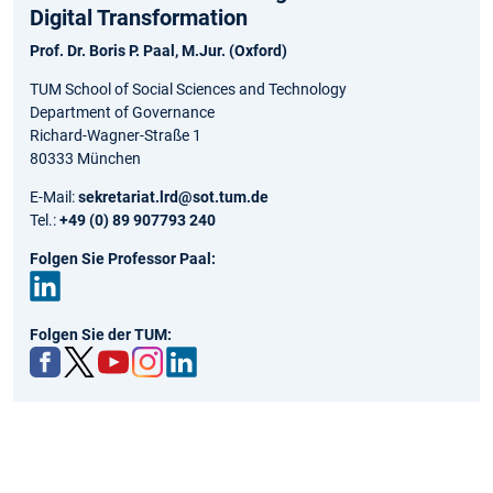
Digital Transformation
Prof. Dr. Boris P. Paal, M.Jur. (Oxford)
TUM School of Social Sciences and Technology
Department of Governance
Richard-Wagner-Straße 1
80333 München
E-Mail:
sekretariat.lrd@sot.tum.de
Tel.:
+49 (0) 89 907793 240
Folgen Sie Professor Paal:
Link
Folgen Sie der TUM:
edIn
Fac
Twit
You
Inst
Link
ebo
ter
tub
agr
edIn
ok
e
am