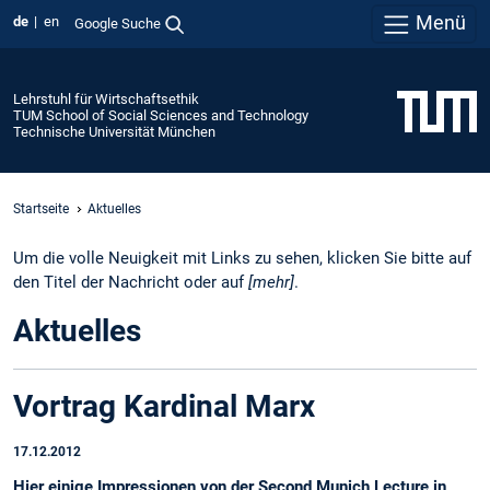
Menü
de
en
Google Suche
Lehrstuhl für Wirtschaftsethik
TUM School of Social Sciences and Technology
Technische Universität München
Startseite
Aktuelles
Um die volle Neuigkeit mit Links zu sehen, klicken Sie bitte auf
den Titel der Nachricht oder auf
[mehr]
.
Aktuelles
Vortrag Kardinal Marx
17.12.2012
Hier einige Impressionen von der Second Munich Lecture in