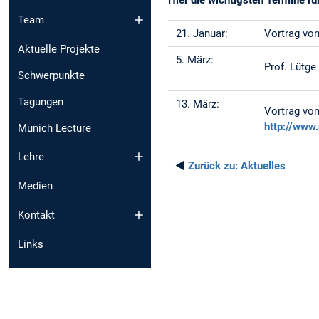
Hier die wichtigsten Termine ru
Team
21. Januar:
Vortrag von
Aktuelle Projekte
5. März:
Prof. Lütge
Schwerpunkte
Tagungen
13. März:
Vortrag vo
http://www
Munich Lecture
Lehre
◄
Zurück zu:
Aktuelles
Medien
Kontakt
Links