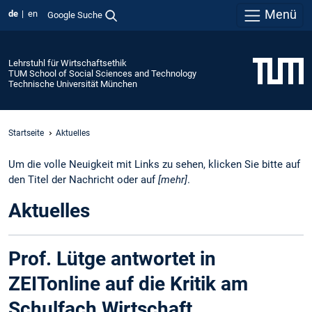
Menü
de
en
Google Suche
Lehrstuhl für Wirtschaftsethik
TUM School of Social Sciences and Technology
Technische Universität München
Startseite
Aktuelles
Um die volle Neuigkeit mit Links zu sehen, klicken Sie bitte auf
den Titel der Nachricht oder auf
[mehr]
.
Aktuelles
Prof. Lütge antwortet in
ZEITonline auf die Kritik am
Schulfach Wirtschaft