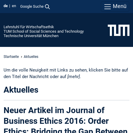
Menü
de
en
Google Suche
Lehrstuhl für Wirtschaftsethik
TUM School of Social Sciences and Technology
Technische Universität München
Startseite
Aktuelles
Um die volle Neuigkeit mit Links zu sehen, klicken Sie bitte auf
den Titel der Nachricht oder auf
[mehr]
.
Aktuelles
Neuer Artikel im Journal of
Business Ethics 2016: Order
Ethics: Bridging the Gap Between