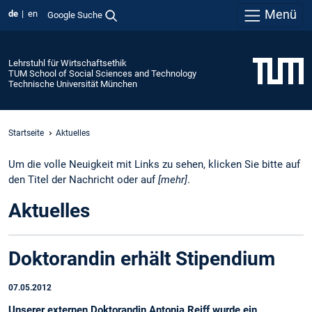
Menü
de
en
Google Suche
Lehrstuhl für Wirtschaftsethik
TUM School of Social Sciences and Technology
Technische Universität München
Startseite
Aktuelles
Um die volle Neuigkeit mit Links zu sehen, klicken Sie bitte auf
den Titel der Nachricht oder auf
[mehr]
.
Aktuelles
Doktorandin erhält Stipendium
07.05.2012
Unserer externen Doktorandin Antonia Reiff wurde ein