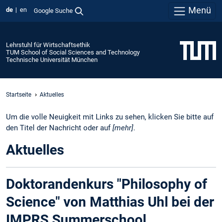
Menü
de
en
Google Suche
Lehrstuhl für Wirtschaftsethik
TUM School of Social Sciences and Technology
Technische Universität München
Startseite
Aktuelles
Um die volle Neuigkeit mit Links zu sehen, klicken Sie bitte auf
den Titel der Nachricht oder auf
[mehr]
.
Aktuelles
Doktorandenkurs "Philosophy of
Science" von Matthias Uhl bei der
IMPRS Summerschool