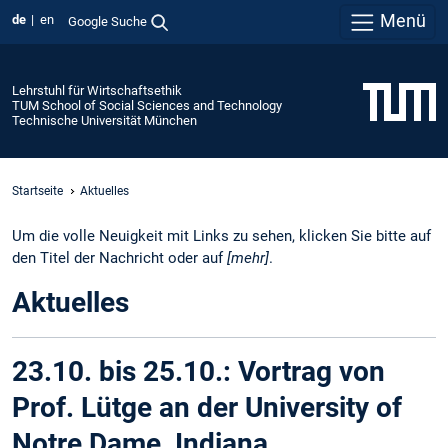
Menü
de
en
Google Suche
Lehrstuhl für Wirtschaftsethik
TUM School of Social Sciences and Technology
Technische Universität München
Startseite
Aktuelles
Um die volle Neuigkeit mit Links zu sehen, klicken Sie bitte auf
den Titel der Nachricht oder auf
[mehr]
.
Aktuelles
23.10. bis 25.10.: Vortrag von
Prof. Lütge an der University of
Notre Dame, Indiana