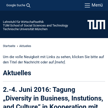
Menü
Google Suche
Lehrstuhl für Wirtschaftsethik
TUM School of Social Sciences and Technology
Technische Universität München
Startseite
Aktuelles
Um die volle Neuigkeit mit Links zu sehen, klicken Sie bitte auf
den Titel der Nachricht oder auf
[mehr]
.
Aktuelles
2.-4. Juni 2016: Tagung
„Diversity in Business, Instutions,
and Culture“ in Kooperation mit