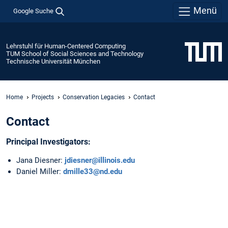
Menü
Google Suche
Lehrstuhl für Human-Centered Computing
TUM School of Social Sciences and Technology
Technische Universität München
Home
Projects
Conservation Legacies
Contact
Contact
Principal Investigators:
Jana Diesner:
jdiesner@illinois.edu
Daniel Miller:
dmille33@nd.edu