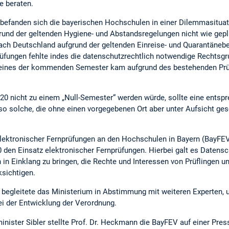
e beraten.
befanden sich die bayerischen Hochschulen in einer Dilemmasituat
und der geltenden Hygiene- und Abstandsregelungen nicht wie gepla
nach Deutschland aufgrund der geltenden Einreise- und Quarantäneb
rüfungen fehlte indes die datenschutzrechtlich notwendige Rechtsg
 eines der kommenden Semester kam aufgrund des bestehenden Prü
 nicht zu einem „Null-Semester“ werden würde, sollte eine entspr
lso solche, die ohne einen vorgegebenen Ort aber unter Aufsicht ge
lektronischer Fernprüfungen an den Hochschulen in Bayern (BayFEV
 den Einsatz elektronischer Fernprüfungen. Hierbei galt es Datensc
in Einklang zu bringen, die Rechte und Interessen von Prüflingen 
ksichtigen.
egleitete das Ministerium in Abstimmung mit weiteren Experten, u
i der Entwicklung der Verordnung.
ster Sibler stellte Prof. Dr. Heckmann die BayFEV auf einer Pres